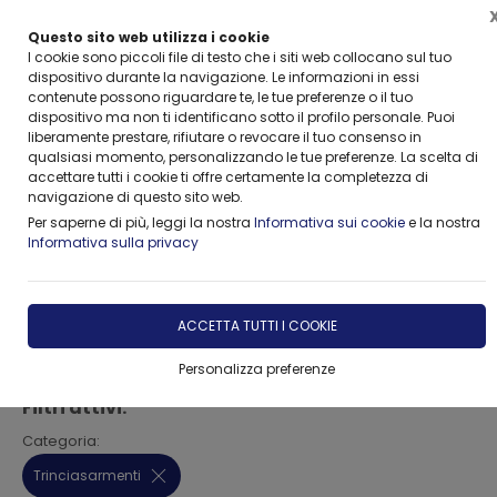
Questo sito web utilizza i cookie
I cookie sono piccoli file di testo che i siti web collocano sul tuo
dispositivo durante la navigazione. Le informazioni in essi
contenute possono riguardare te, le tue preferenze o il tuo
dispositivo ma non ti identificano sotto il profilo personale. Puoi
Home
Vetrina
Trinciasarmenti
liberamente prestare, rifiutare o revocare il tuo consenso in
qualsiasi momento, personalizzando le tue preferenze. La scelta di
accettare tutti i cookie ti offre certamente la completezza di
TRINCIASARMENTI
navigazione di questo sito web.
Per saperne di più, leggi la nostra
Informativa sui cookie
e la nostra
Informativa sulla privacy
FILTRA
ACCETTA TUTTI I COOKIE
Trinciasarmenti
Personalizza preferenze
Filtri attivi:
Categoria:
Trinciasarmenti