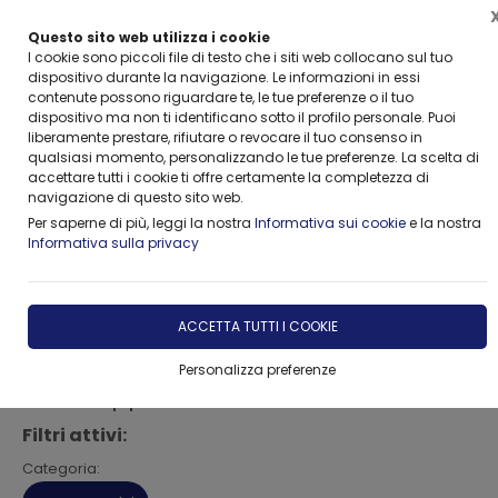
Questo sito web utilizza i cookie
I cookie sono piccoli file di testo che i siti web collocano sul tuo
dispositivo durante la navigazione. Le informazioni in essi
contenute possono riguardare te, le tue preferenze o il tuo
dispositivo ma non ti identificano sotto il profilo personale. Puoi
Home
Vetrina
Motozappe
liberamente prestare, rifiutare o revocare il tuo consenso in
qualsiasi momento, personalizzando le tue preferenze. La scelta di
accettare tutti i cookie ti offre certamente la completezza di
Motozappe ad ingranaggi.Motorizzazioni diesel e
navigazione di questo sito web.
benzina
Per saperne di più, leggi la nostra
Informativa sui cookie
e la nostra
Informativa sulla privacy
FILTRA
ACCETTA TUTTI I COOKIE
Personalizza preferenze
Motozappe
Filtri attivi:
Categoria: